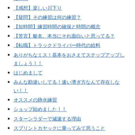
【感想】楽しい川下り
【疑問】その練習は何の練習？
【短時間】練習時間の確保と時間の概念
【苦言】艇名、本当にそれ面白いと思ってる？
【転職】トラックドライバー時代の給料
ありがちなミス！基本をおさえてステップアップし
ましょう！！
はじめまして
みんな勘違いしてる！速い漕ぎ方なんて存在しな
い！！
オススメの静水練習
ショップ始めました！！
スターンラダーで減速する理由
スプリントカヤックに乗ってみて思うこと