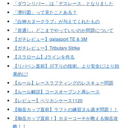
「ダウンリバー」は「デスレース」となりました
「漕行図」って見たことある？
『白神カヌークラブ』が与えてくれたもの
『首通し』どこまでやっていいのか問題について
【ガチレビュー】galasport TE & 3M
【ガチレビュー】Tributary Strike
【スラローム】Jラインを作る
【リバベン直前】川下りの技術。より安全に!より効
果的に!
【ルール】レースラフティングのレスキュー問題
【ルール解説】コースオープンと再レース
【レビュー】ペリカンケース1120
【御岳カップ直前】ラフトの練習ヌル過ぎ問題！！
【御岳カップ直前！】カヌーコーチが教える御岳攻
略！！