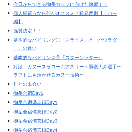
今日からできる御岳カップに向けた練習！！
個人艇買うなら何がオススメ？難易度別【リバー
編】
協賛決定！！
基本的なパドリング①「スライス」と「バウラダ
ー」の違い
基本的なパドリング②『スターンラダー』
対談：カヌースラロームアスリート禰寝大亮選手〜
ラフトにも活かせるカヌー技術〜
川との出会い
御岳合宿Day5
御岳合宿備忘録Day1
御岳合宿備忘録Day2
御岳合宿備忘録Day3
御岳合宿備忘録Day4