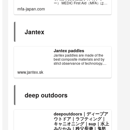
ー） MEDIC First Aid（MFA）は救
急医療の先進国、アメリカで誕生
mfa-japan.com
した一般市民レベルの応急救護手
当の訓練プログラムです。
Jantex
Jantex paddles
Jantex paddles are made of the
best composite materials and by
strict observance of technology.
Made of 100% carbon grap...
www.jantex.sk
deep outdoors
deepoutdoors｜ディープア
ウトドア｜ラフティング｜
キャニオニング｜sup｜水上
みなかみ｜秩父長瀞｜鬼怒