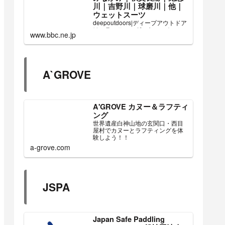
川｜吉野川｜球磨川｜他｜
ウェットスーツ
deepoutdoors|ディープアウトドア
は、ラフティング、キャニオニン
www.bbc.ne.jp
グ、SUPのロングジョン、ジャケ
ット、ウエットスーツ、その他ア
イテムを多数取り揃えておりま
す。ラフティング、キャニオニン
グ業者様（関東・水上みなかみ・
A`GROVE
秩父長瀞・鬼怒川...
A'GROVE カヌー＆ラフティ
ング
世界遺産白神山地の玄関口・西目
屋村でカヌーとラフティングを体
験しよう！！
a-grove.com
JSPA
Japan Safe Paddling