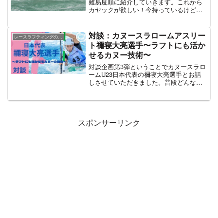
難易度順に紹介していきます。これから
カヤックが欲しい！今持っているけど違
う船が欲しいという方は是非参考にして
みてください。
対談：カヌースラロームアスリー
レースラフティングの技術
ト禰寝大亮選手〜ラフトにも活か
せるカヌー技術〜
対談企画第3弾ということでカヌースラロ
ームU23日本代表の禰寝大亮選手とお話
しさせていただきました。普段どんな練
習をしているのか、ウエイトはするの
か、冬季間は何をしているのかなど日本
代表選手のトレーニングや過ごし方につ
いてお話しさせていただきました。
スポンサーリンク