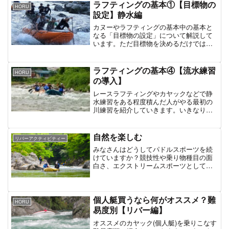
合ってない気がするんだ...
ラフティングの基本①【目標物の
HORU
設定】静水編
カヌーやラフティングの基本中の基本と
なる「目標物の設定」について解説して
います。ただ目標物を決めるだけではな
く、実際にそこまで漕いでいくためには
どうすれば良いのかというところまで含
めて解説しています。
ラフティングの基本④【流水練習
HORU
の導入】
レースラフティングやカヤックなどで静
水練習をある程度積んだ人がやる最初の
川練習を紹介していきます。いきなり難
しいことをしようとするのではなく、基
本的な練習から解説していきます。
自然を楽しむ
リバーアクティビティー
みなさんはどうしてパドルスポーツを続
けていますか？競技性や乗り物種目の面
白さ、エクストリームスポーツとしての
フィールドの変化など人によって様々で
しょう。今回はそんなパドルスポーツ、
ラフティングの魅力についての個人的な
考え方について語っていき...
個人艇買うなら何がオススメ？難
HORU
易度別【リバー編】
オススメのカヤック(個人艇)を乗りこなす